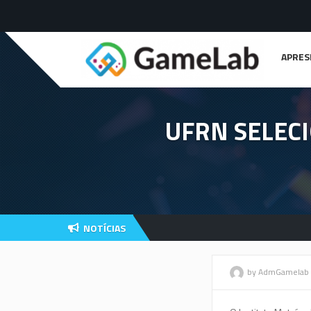
APRES
UFRN SELEC
Artigos 
Livros e 
Trabalho
NOTÍCIAS
Resumos
by AdmGamelab