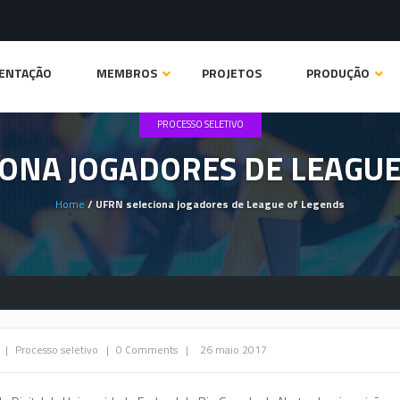
ENTAÇÃO
MEMBROS
PROJETOS
PRODUÇÃO
PROCESSO SELETIVO
IONA JOGADORES DE LEAGUE
Home
/ UFRN seleciona jogadores de League of Legends
em Periódicos
Graduação
Capítulos de Livros
Especialização
s Completos em Eventos
Mestrado
 Expandidos em Eventos
Doutorado
|
Processo seletivo
|
0 Comments
|
26 maio 2017