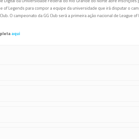
le Digital da Universidade Federal do Rio Grande do Norte abre inscrições
e of Legends para compor a equipe da universidade que irá disputar o ca
G Club. O campeonato da GG Club será a primeira ação nacional de League o
mpleta
aqui