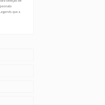
 para seleção de
mpeonato
f Legends que a