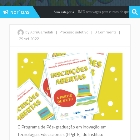
NOTÍCIAS
IMD tem vagas para cursos de qualificação 
Sem categoria
by AdmGamelab
|
Processo seletivo
|
0 Comments
|
29 set 2022
O Programa de Pós-graduação em Inovação em
Tecnologias Educacionais (PPgITE), do Instituto