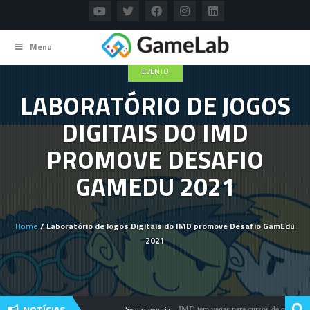
Menu
EVENTO
LABORATÓRIO DE JOGOS
DIGITAIS DO IMD
PROMOVE DESAFIO
GAMEDU 2021
Home
/ Laboratório de Jogos Digitais do IMD promove Desafio GamEdu
2021
NOTÍCIAS
IMD tem vagas para cursos de qualificaçã
Sem categoria