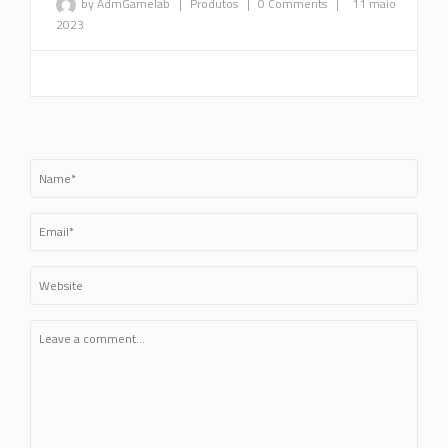
by AdmGamelab
|
Produtos
|
0 Comments
|
11 maio
2023