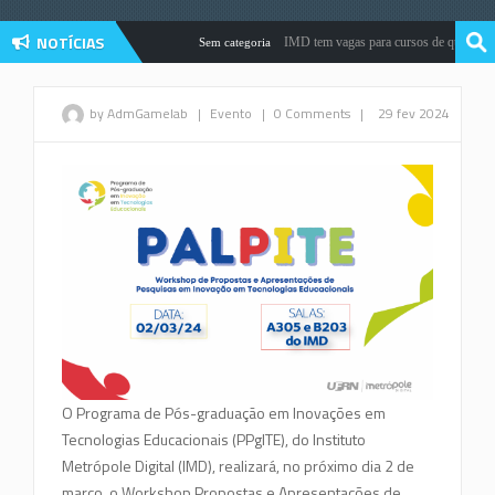
NOTÍCIAS
IMD tem vagas para cursos de qualificaçã
Sem categoria
by AdmGamelab
|
Evento
|
0 Comments
|
29 fev 2024
O Programa de Pós-graduação em Inovações em
Tecnologias Educacionais (PPgITE), do Instituto
Metrópole Digital (IMD), realizará, no próximo dia 2 de
março, o Workshop Propostas e Apresentações de