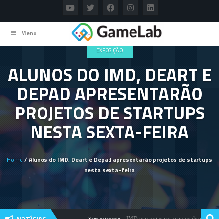
Menu
EXPOSIÇÃO
ALUNOS DO IMD, DEART E
DEPAD APRESENTARÃO
PROJETOS DE STARTUPS
NESTA SEXTA-FEIRA
Home
/ Alunos do IMD, Deart e Depad apresentarão projetos de startups
nesta sexta-feira
NOTÍCIAS
IMD tem vagas para cursos de qualificaçã
Sem categoria